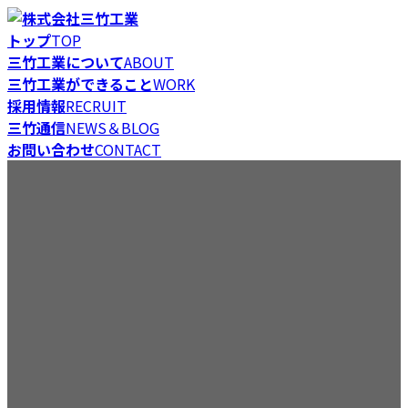
コ
ナ
ン
ビ
トップ
TOP
テ
ゲ
三竹工業について
ABOUT
ン
ー
三竹工業ができること
WORK
ツ
シ
採用情報
RECRUIT
へ
ョ
三竹通信
NEWS＆BLOG
ス
ン
お問い合わせ
CONTACT
キ
に
三竹通信
ッ
移
プ
動