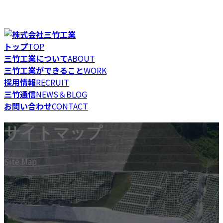
コ
ナ
Just another WordPress site
ン
ビ
テ
ゲ
トップ
TOP
ン
ー
三竹工業について
ABOUT
ツ
シ
三竹工業ができること
WORK
へ
ョ
採用情報
RECRUIT
ス
ン
三竹通信
NEWS＆BLOG
キ
に
お問い合わせ
CONTACT
ッ
移
プ
動
サイトマップ
Site Map