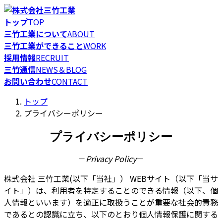
コ
ナ
ン
ビ
トップ
TOP
テ
ゲ
三竹工業について
ABOUT
ン
ー
三竹工業ができること
WORK
ツ
シ
採用情報
RECRUIT
へ
ョ
三竹通信
NEWS＆BLOG
ス
ン
お問い合わせ
CONTACT
キ
に
トップ
ッ
移
プライバシーポリシー
プ
動
プライバシーポリシー
－
Privacy Policy
－
株式会社 三竹工業(以下「当社」） WEBサイト（以下「当サ
イト」）は、利用者を特定することのできる情報（以下、個
人情報といいます）を適正に取扱うことが重要な社会的責務
であるとの認識に立ち、以下のとおり個人情報保護に関する