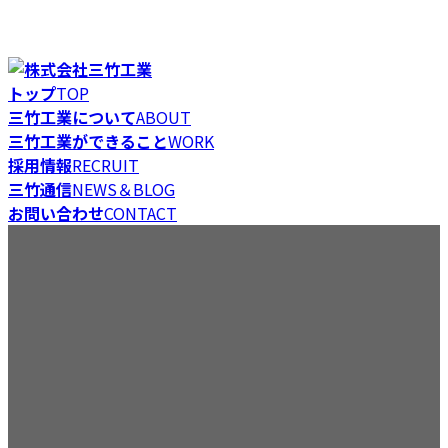
コ
ナ
Just another WordPress site
ン
ビ
テ
ゲ
トップ
TOP
ン
ー
三竹工業について
ABOUT
ツ
シ
三竹工業ができること
WORK
へ
ョ
採用情報
RECRUIT
ス
ン
三竹通信
NEWS＆BLOG
キ
に
お問い合わせ
CONTACT
ッ
移
三竹通信
プ
動