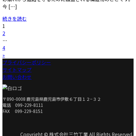
今 […]
続きを読む
固
1
投
定
固
2
稿
ペ
定
…
の
ー
ペ
固
4
ジ
ー
定
»
ペ
ジ
ペ
プライバシーポリシー
ー
ー
サイトマップ
ジ
ジ
お問い合わせ
送
り
〒890-0008 鹿児島県鹿児島市伊敷６丁目１２−３２
電話 099-229-8111
FAX 099-229-8151
Copyright © 株式会社三竹工業 All Rights Reserved.