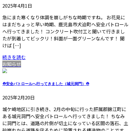
2025年4月1日
急にまた寒くなり体調を崩しがちな時期ですね。 お花見に
はまだちょっと早い時期、鹿児島市犬迫町へ安全パトロール
へ行ってきました！ コンクリート吹付工と聞いて行きまし
たが到着してビックリ！斜面が一面グリーンなんです！ 聞
けば […]
続きを読む
お知らせ
⛑安全パトロールへ行ってきました（城元洞門）⛑
2025年2月20日
城ケ崎地区に引き続き、2月の中旬に行った肝属郡錦江町に
ある城元洞門へ安全パトロールへ行ってきました！ ちなみ
に洞門とは、道路の片側が切土になっている区間の落石、土
砂崩れから道路を守るために設置される構造物のことです。