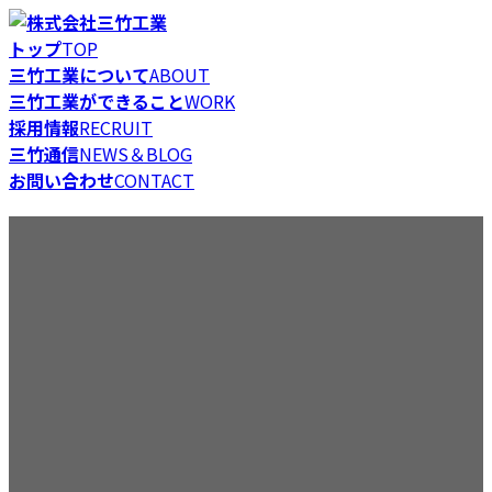
コ
ナ
ン
ビ
トップ
TOP
テ
ゲ
三竹工業について
ABOUT
ン
ー
三竹工業ができること
WORK
ツ
シ
採用情報
RECRUIT
へ
ョ
三竹通信
NEWS＆BLOG
ス
ン
お問い合わせ
CONTACT
キ
に
mitake
ッ
移
プ
動